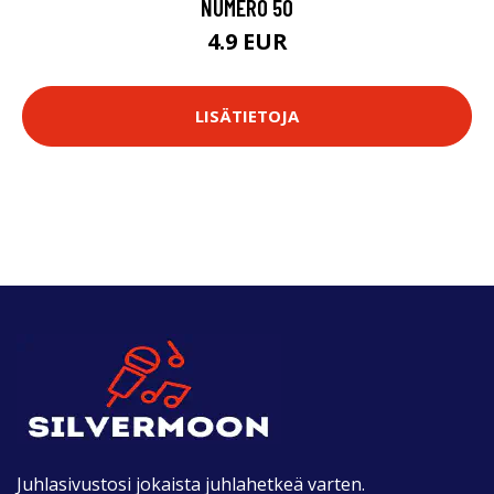
NUMERO 50
4.9 EUR
LISÄTIETOJA
Juhlasivustosi jokaista juhlahetkeä varten.