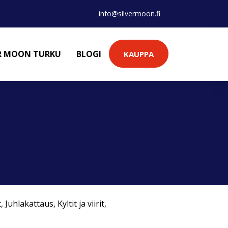
info@silvermoon.fi
ER MOON TURKU
BLOGI
KAUPPA
t
,
Juhlakattaus
,
Kyltit ja viirit
,