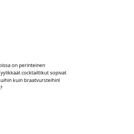
 joissa on perinteinen
yylikkäät cocktailtikut sopivat
uihin kuin braatvursteihin!
t?