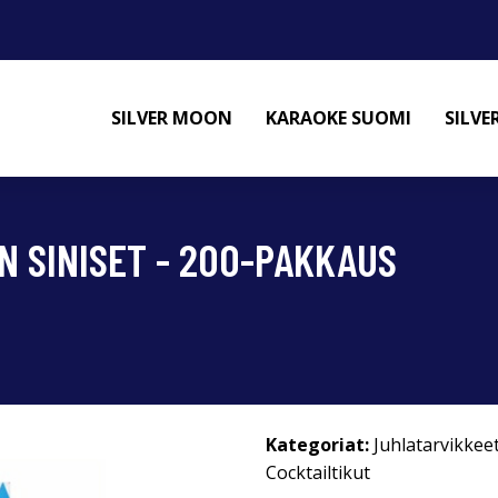
SILVER MOON
KARAOKE SUOMI
SILV
N SINISET - 200-PAKKAUS
Kategoriat:
Juhlatarvikkee
Cocktailtikut