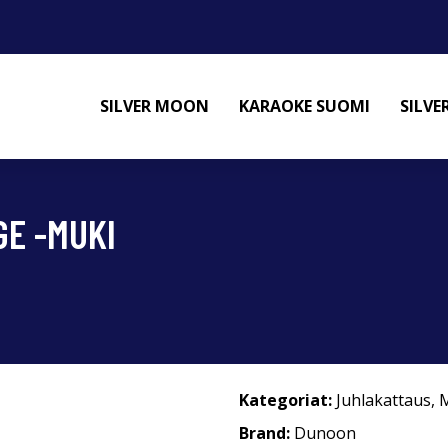
SILVER MOON
KARAOKE SUOMI
SILV
GE -MUKI
Kategoriat:
Juhlakattaus
,
M
Brand:
Dunoon