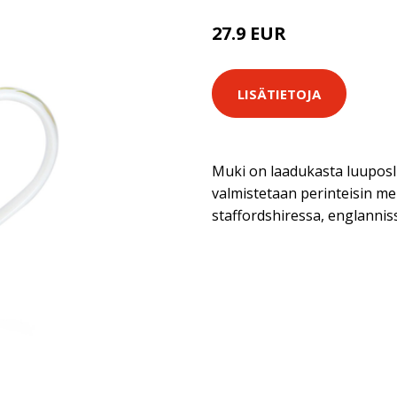
27.9 EUR
LISÄTIETOJA
Muki on laadukasta luuposl
valmistetaan perinteisin me
staffordshiressa, englannis